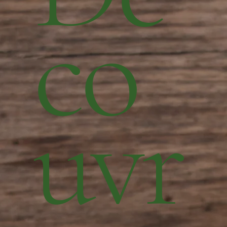
co
uvr