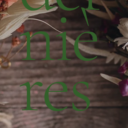
niè
res