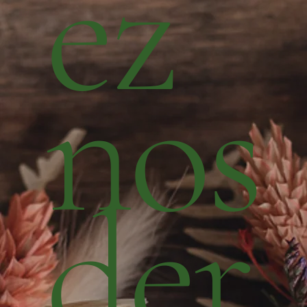
ez
nos
der