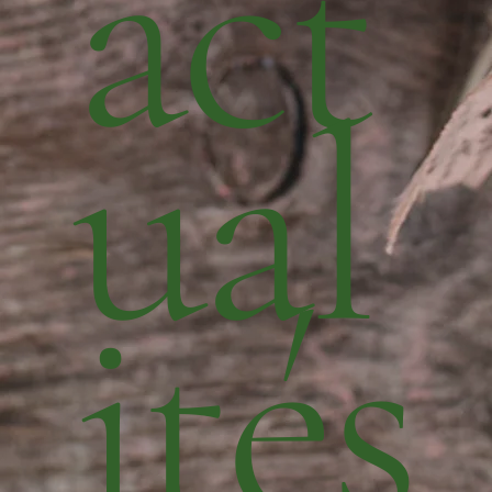
act
ual
ités