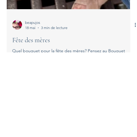
beapujos
18 mai
3 min de lecture
Fête des mères
Quel bouquet pour la fête des mères? Pensez au Bouquet
Parfait pour Votre Maman La fête des mères approche… et
comme chaque année, elle arrive plus vite qu'on ne le croit.
Alors avant de vous retrouver à chercher une idée cadeau la
veille au soir, je vous propose de souffler un peu — et de me
confier cette mission. Mai rime avec pivoines (pas vraiment en
fait! mais vous comprennez ce que je veux dire ;) Si vous ne
deviez retenir qu'une seule fleur pour ce mois de mai, ce sera
AIDES
MENU
Mentions légales
ACCUEIL
Politique de